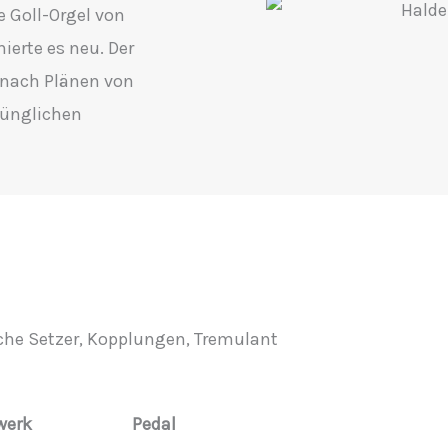
e Goll-Orgel von
nierte es neu. Der
 nach Plänen von
rünglichen
ache Setzer, Kopplungen, Tremulant
werk
Pedal