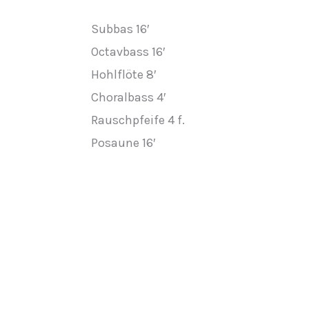
Subbas 16′
Octavbass 16′
Hohlflöte 8′
Choralbass 4′
Rauschpfeife 4 f.
Posaune 16′