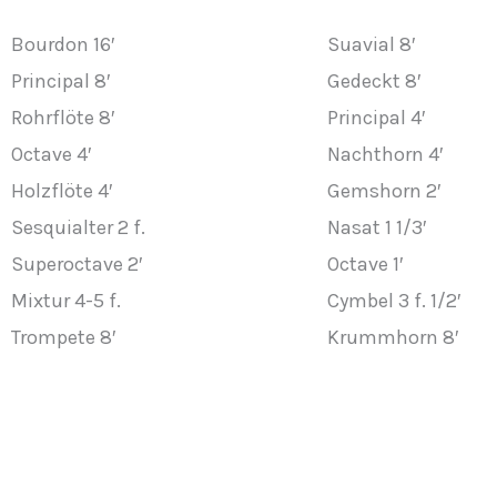
Bourdon 16′
Suavial 8′
Principal 8′
Gedeckt 8′
Rohrflöte 8′
Principal 4′
Octave 4′
Nachthorn 4′
Holzflöte 4′
Gemshorn 2′
Sesquialter 2 f.
Nasat 1 1/3′
Superoctave 2′
Octave 1′
Mixtur 4-5 f.
Cymbel 3 f. 1/2′
Trompete 8′
Krummhorn 8′